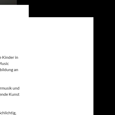
ersten
 Kinder in
Music
sbildung an
ermusik und
lende Kunst
chlichtig,