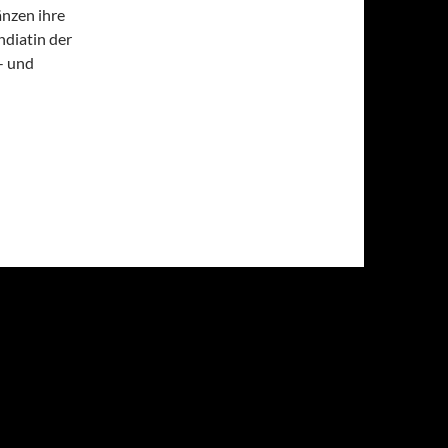
nzen ihre
ndiatin der
- und