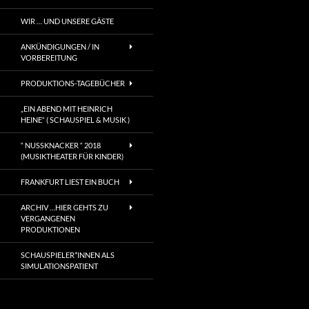
WIR … UND UNSERE GÄSTE
ANKÜNDIGUNGEN / IN
VORBEREITUNG
PRODUKTIONS-TAGEBÜCHER
„EIN ABEND MIT HEINRICH
HEINE“ ( SCHAUSPIEL & MUSIK )
“ NUSSKNACKER “ 2018
(MUSIKTHEATER FÜR KINDER)
FRANKFURT LIEST EIN BUCH
ARCHIV …HIER GEHTS ZU
VERGANGENEN
PRODUKTIONEN
SCHAUSPIELER*INNEN ALS
SIMULATIONSPATIENT