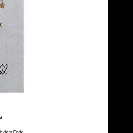
st
ich dem Ende