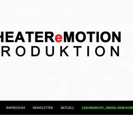
IMPRESSUM
NEWSLETTER
AKTUELL
LESUNGEN ZU „ISRAEL-EINE K