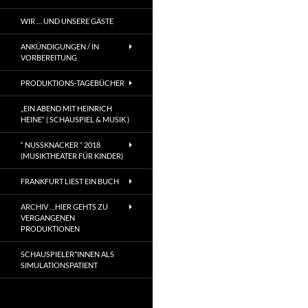
WIR … UND UNSERE GÄSTE
ANKÜNDIGUNGEN / IN
VORBEREITUNG
PRODUKTIONS-TAGEBÜCHER
„EIN ABEND MIT HEINRICH
HEINE“ ( SCHAUSPIEL & MUSIK )
“ NUSSKNACKER “ 2018
(MUSIKTHEATER FÜR KINDER)
FRANKFURT LIEST EIN BUCH
ARCHIV …HIER GEHTS ZU
VERGANGENEN
PRODUKTIONEN
SCHAUSPIELER*INNEN ALS
SIMULATIONSPATIENT