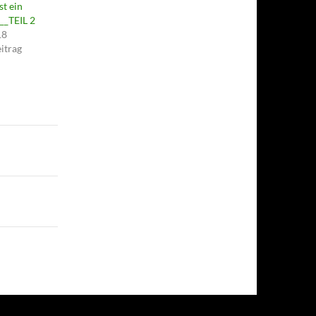
st ein
__TEIL 2
18
itrag