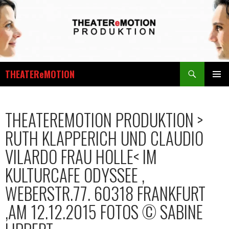
Zum
Inhalt
springen
Suchen
THEATEReMOTION
PRIMÄR
MENÜ
THEATEREMOTION PRODUKTION >
RUTH KLAPPERICH UND CLAUDIO
VILARDO FRAU HOLLE< IM
KULTURCAFE ODYSSEE ,
WEBERSTR.77. 60318 FRANKFURT
,AM 12.12.2015 FOTOS © SABINE