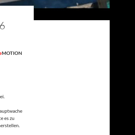
6
e
MOTION
bene
ei.
 Hauptwache
e es zu
erstellen.