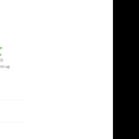
am
y
20
itrag