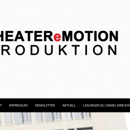
T
IMPRESSUM
NEWSLETTER
AKTUELL
LESUNGEN ZU „ISRAEL-EINE 