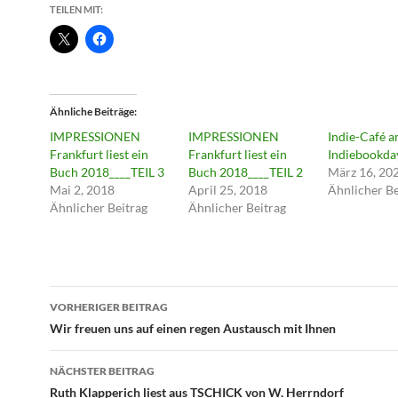
TEILEN MIT:
Ähnliche Beiträge
IMPRESSIONEN
IMPRESSIONEN
Indie-Café 
Frankfurt liest ein
Frankfurt liest ein
Indiebookda
Buch 2018____TEIL 3
Buch 2018____TEIL 2
März 16, 20
Mai 2, 2018
April 25, 2018
Ähnlicher Be
Ähnlicher Beitrag
Ähnlicher Beitrag
Beitragsnavigation
VORHERIGER BEITRAG
Wir freuen uns auf einen regen Austausch mit Ihnen
NÄCHSTER BEITRAG
Ruth Klapperich liest aus TSCHICK von W. Herrndorf