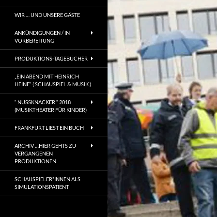
WIR … UND UNSERE GÄSTE
ANKÜNDIGUNGEN / IN
VORBEREITUNG
PRODUKTIONS-TAGEBÜCHER
„EIN ABEND MIT HEINRICH
HEINE“ ( SCHAUSPIEL & MUSIK )
“ NUSSKNACKER “ 2018
(MUSIKTHEATER FÜR KINDER)
FRANKFURT LIEST EIN BUCH
ARCHIV …HIER GEHTS ZU
VERGANGENEN
PRODUKTIONEN
SCHAUSPIELER*INNEN ALS
SIMULATIONSPATIENT