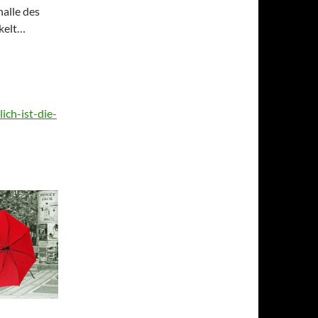
alle des
ckelt…
ich-ist-die-