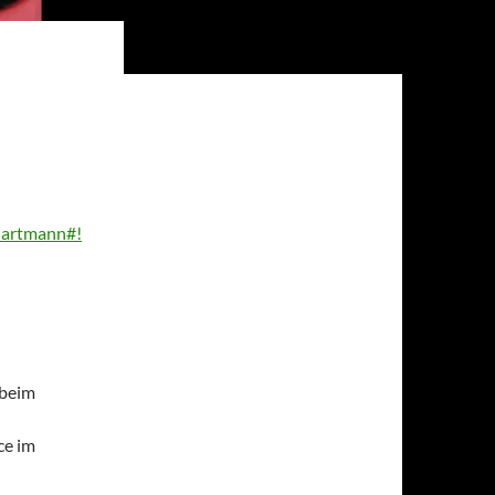
-hartmann#!
beim
ce im