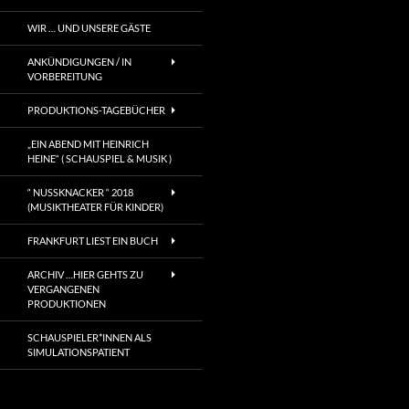
WIR … UND UNSERE GÄSTE
ANKÜNDIGUNGEN / IN
VORBEREITUNG
PRODUKTIONS-TAGEBÜCHER
„EIN ABEND MIT HEINRICH
HEINE“ ( SCHAUSPIEL & MUSIK )
“ NUSSKNACKER “ 2018
(MUSIKTHEATER FÜR KINDER)
FRANKFURT LIEST EIN BUCH
ARCHIV …HIER GEHTS ZU
VERGANGENEN
PRODUKTIONEN
SCHAUSPIELER*INNEN ALS
SIMULATIONSPATIENT