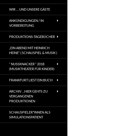
WIR … UND UNSERE GÄSTE
ANKÜNDIGUNGEN / IN
VORBEREITUNG
PRODUKTIONS-TAGEBÜCHER
„EIN ABEND MIT HEINRICH
HEINE“ ( SCHAUSPIEL & MUSIK )
“ NUSSKNACKER “ 2018
(MUSIKTHEATER FÜR KINDER)
FRANKFURT LIEST EIN BUCH
ARCHIV …HIER GEHTS ZU
VERGANGENEN
PRODUKTIONEN
SCHAUSPIELER*INNEN ALS
SIMULATIONSPATIENT