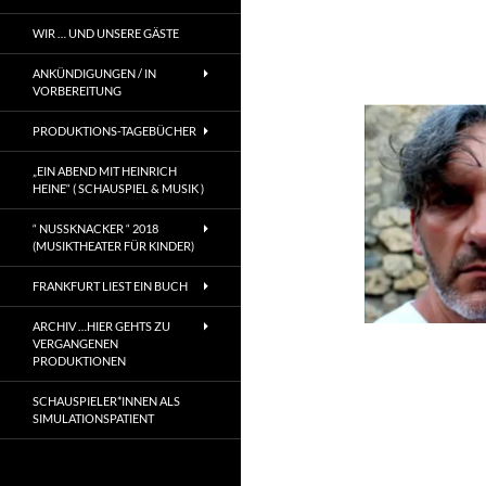
WIR … UND UNSERE GÄSTE
ANKÜNDIGUNGEN / IN
VORBEREITUNG
PRODUKTIONS-TAGEBÜCHER
„EIN ABEND MIT HEINRICH
HEINE“ ( SCHAUSPIEL & MUSIK )
“ NUSSKNACKER “ 2018
(MUSIKTHEATER FÜR KINDER)
FRANKFURT LIEST EIN BUCH
ARCHIV …HIER GEHTS ZU
VERGANGENEN
PRODUKTIONEN
SCHAUSPIELER*INNEN ALS
SIMULATIONSPATIENT