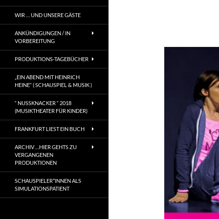
WIR … UND UNSERE GÄSTE
ANKÜNDIGUNGEN / IN
VORBEREITUNG
PRODUKTIONS-TAGEBÜCHER
„EIN ABEND MIT HEINRICH
HEINE“ ( SCHAUSPIEL & MUSIK )
“ NUSSKNACKER “ 2018
(MUSIKTHEATER FÜR KINDER)
FRANKFURT LIEST EIN BUCH
ARCHIV …HIER GEHTS ZU
VERGANGENEN
PRODUKTIONEN
SCHAUSPIELER*INNEN ALS
SIMULATIONSPATIENT