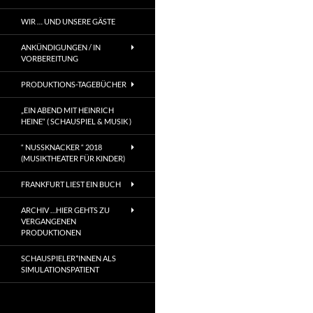
WIR … UND UNSERE GÄSTE
ANKÜNDIGUNGEN / IN
VORBEREITUNG
PRODUKTIONS-TAGEBÜCHER
„EIN ABEND MIT HEINRICH
HEINE“ ( SCHAUSPIEL & MUSIK )
“ NUSSKNACKER “ 2018
(MUSIKTHEATER FÜR KINDER)
FRANKFURT LIEST EIN BUCH
ARCHIV …HIER GEHTS ZU
VERGANGENEN
PRODUKTIONEN
SCHAUSPIELER*INNEN ALS
SIMULATIONSPATIENT