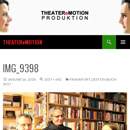
Zum
Inhalt
springen
Suchen
THEATEReMOTION
PRIMÄR
MENÜ
IMG_9398
JANUAR 16, 2018
1037 × 692
FRANKFURT LIEST EIN BUCH
2017