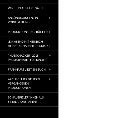
WIR … UND UNSERE GÄSTE
ANKÜNDIGUNGEN / IN
VORBEREITUNG
PRODUKTIONS-TAGEBÜCHER
„EIN ABEND MIT HEINRICH
HEINE“ ( SCHAUSPIEL & MUSIK )
“ NUSSKNACKER “ 2018
(MUSIKTHEATER FÜR KINDER)
FRANKFURT LIEST EIN BUCH
ARCHIV …HIER GEHTS ZU
VERGANGENEN
PRODUKTIONEN
SCHAUSPIELER*INNEN ALS
SIMULATIONSPATIENT