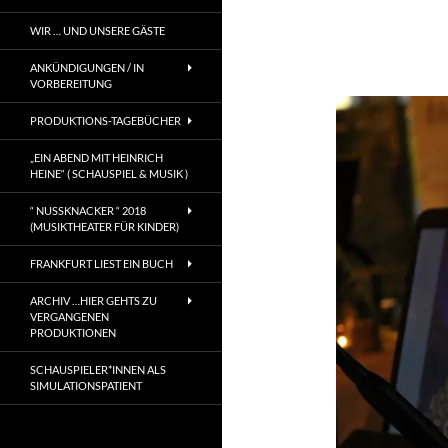
WIR … UND UNSERE GÄSTE
ANKÜNDIGUNGEN / IN
VORBEREITUNG
PRODUKTIONS-TAGEBÜCHER
„EIN ABEND MIT HEINRICH
HEINE“ ( SCHAUSPIEL & MUSIK )
“ NUSSKNACKER “ 2018
(MUSIKTHEATER FÜR KINDER)
FRANKFURT LIEST EIN BUCH
ARCHIV …HIER GEHTS ZU
VERGANGENEN
PRODUKTIONEN
SCHAUSPIELER*INNEN ALS
SIMULATIONSPATIENT