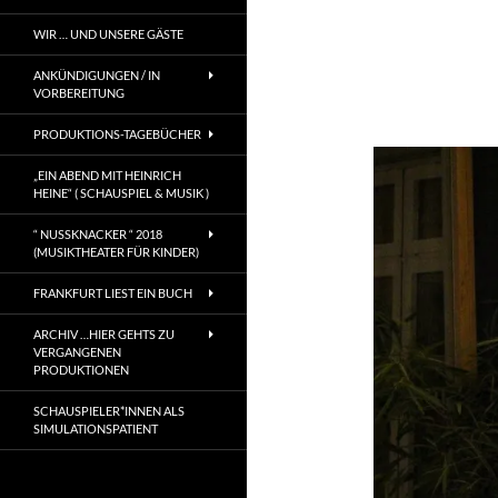
WIR … UND UNSERE GÄSTE
ANKÜNDIGUNGEN / IN
VORBEREITUNG
PRODUKTIONS-TAGEBÜCHER
„EIN ABEND MIT HEINRICH
HEINE“ ( SCHAUSPIEL & MUSIK )
“ NUSSKNACKER “ 2018
(MUSIKTHEATER FÜR KINDER)
FRANKFURT LIEST EIN BUCH
ARCHIV …HIER GEHTS ZU
VERGANGENEN
PRODUKTIONEN
SCHAUSPIELER*INNEN ALS
SIMULATIONSPATIENT