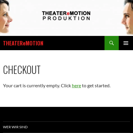
Zum
Inhalt
springen
Suchen
THEATEReMOTION
PRIMÄR
MENÜ
CHECKOUT
Your cart is currently empty. Click
here
to get started.
WER WIR SIND