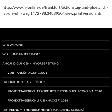
http://www.fr-online.de/frankfurt/aktionstag-und-ploetzlich-
ist-die-uhr-weg,1472798,34839504,view,printVersion.html
WER WIR SIND
WIR … UND UNSERE GÄSTE
ANKÜNDIGUNGEN / IN VORBEREITUNG
VOR – ANKÜNDIGUNG 2021
PRODUKTIONS-TAGEBÜCHER
PROJEKTTAGEBUCH FRANKFURT LIEST EIN BUCH 2020- 5.MAI 2020
PROJEKTTAGEBUCH „NUSSKNACKER“ 2018
„EIN ABEND MIT HEINRICH HEINE“ ( SCHAUSPIEL & MUSIK )