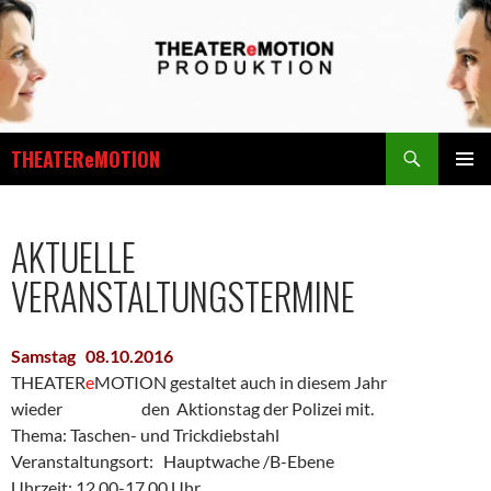
Zum
Inhalt
springen
Suchen
THEATEReMOTION
PRIMÄR
MENÜ
AKTUELLE
VERANSTALTUNGSTERMINE
Samstag 08.10.2016
THEATER
e
MOTION gestaltet auch in diesem Jahr
wieder den Aktionstag der Polizei mit.
Thema: Taschen- und Trickdiebstahl
Veranstaltungsort: Hauptwache /B-Ebene
Uhrzeit: 12.00-17.00 Uhr