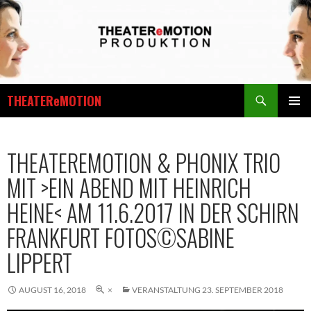
Zum
Inhalt
springen
Suchen
THEATEReMOTION
PRIMÄR
MENÜ
THEATEREMOTION & PHONIX TRIO
MIT >EIN ABEND MIT HEINRICH
HEINE< AM 11.6.2017 IN DER SCHIRN
FRANKFURT FOTOS©SABINE
LIPPERT
AUGUST 16, 2018
×
VERANSTALTUNG 23. SEPTEMBER 2018